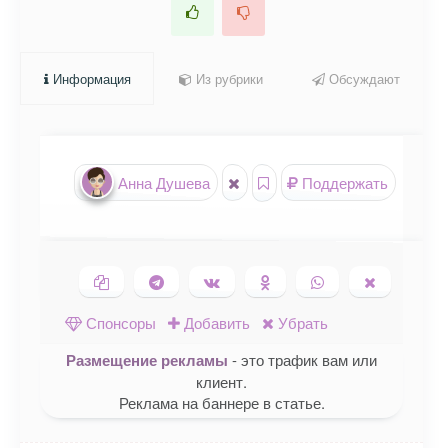
Информация
Из рубрики
Обсуждают
Анна Душева
Поддержать
Копировать ссылку
Поделиться в Telegram
Поделиться ВКонтакте
Поделиться в
Поделиться в
Поделить
Одноклассниках
WhatsApp
в X (Twitte
Спонсоры
Добавить
Убрать
Размещение рекламы
- это трафик вам или
клиент.
Реклама на баннере в статье.