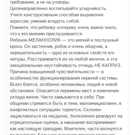
требование, а не на уговоры.
Целенаправленно воспитывайте усидчивость.
Учите конструктивным способам выражения
агрессии, умению владеть собой.
Помните, что ребенку-холерику очень важно знать,
что к его мнению прислушиваются.
Ребенок-МЕЛАНХОЛИК — это мягкий и послушный
кроха. Он застенчив, робок и очень обидчив, а
нерешительность – одно из основных свойств его
натуры. Расстраивается из-за любой мелочи, и эта
эмоциональная неустойчивость отнюдь НЕ КАПРИЗ.
Причина повышенной чувствительности — в
особенностях функционирования нервной системы.
Всего боится, особенно незнакомых людей и новой
обстановки. Опасается перемены мест и изменения
уклада жизни. Часто замыкается в себе. При
общении стремится быть в тени, малоинициативен, в
конфликтных ситуациях теряется. Склонен
зацикливаться на неудачах, болезненно реагирует на
отрицательные оценки, а наказание воспринимают
как настоящую трагедию. Мнителен, часто волнуется
по пустякам. Большое значение придает мелочам.