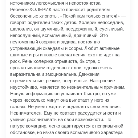
источником легкомыслия и непостоянства.
Ребенок-ХОЛЕРИК часто приносит родителям
бесконечные хлопоты. «Покой нам только снится!» —
говорят родителей таких деток. Холерик непоседлив,
шаловлив, он шумливый, несдержанный, суетливый,
непослушный, вспыльчивый, драчливый. Это
неугомонный озорник и задира, постоянно
устраивающий скандалы и ссоры. Любит активные
шумные игры и новые впечатления, охотно идет на
риск. Речь холерика отрывиста, быстра, с
проглатыванием отдельных слов, однако очень
выразительна и эмоциональна. Движения
стремительные, резкие, энергичные. Настроение
неустойчиво, меняется по незначительным причинам.
Новую информацию он усваивает быстро, но уже
через несколько минут она вылетает у него из
головы. Не умеет ждать и подавлять свои желания.
Невнимателен. Ему не хватает рассудительности и
умения рассчитывать на свои возможности. По
натуре командир, легко адаптируется к непривычной
обстановке, но из-за своего вспыльчивого характера