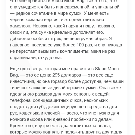
Что мне нравится в Staud Moon Bag, так это то, что
она умудряется быть и вневременной, и уникальной
— редкое сочетание в мире сумок. У меня есть
черная кожаная версия, и это действительно
хамелеон. Неважно, какой наряд я ношу, неважно,
сезон ли, эта сумка идеально дополняет его,
добавляя особый штрих, не перегружая образ. Я,
наверное, носила ее уже более 100 раз, и она никогда
не перестает вызывать комплименты; меня не раз
спрашивали, откуда она.
Еще одна вещь, которая мне нравится в Staud Moon
Bag, — это ее цена: 295 долларов — это все еще
инвестиция, но она гораздо более доступна, чем ваши
типичные люксовые дизайнерские сумки . Она также
идеального размера для моих основных вещей:
телефона, солнцезащитных очков, нескольких
средств для губ, дезинфицирующего средства для
рук, кошелька и ключей — всего, что мне нужно для
ночного выхода или дневной пробежки по делам.
Кроме того, внутри есть два магнитных клапана,
которые можно поднять и положить друг на друга для