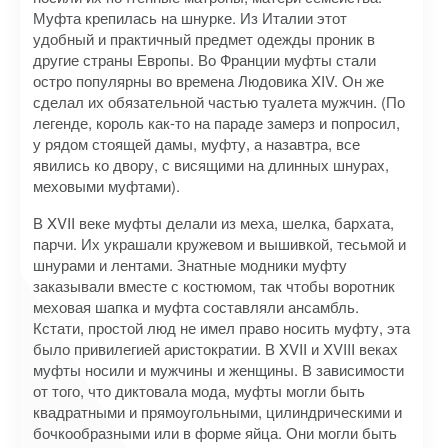
Муфта крепилась на шнурке. Из Италии этот
удобный и практичный предмет одежды проник в
другие страны Европы. Во Франции муфты стали
остро популярны во времена Людовика XIV. Он же
сделал их обязательной частью туалета мужчин. (По
легенде, король как-то на параде замерз и попросил,
у рядом стоящей дамы, муфту, а назавтра, все
явились ко двору, с висящими на длинных шнурах,
меховыми муфтами).
В XVII веке муфты делали из меха, шелка, бархата,
парчи. Их украшали кружевом и вышивкой, тесьмой и
шнурами и лентами. Знатные модники муфту
заказывали вместе с костюмом, так чтобы воротник
меховая шапка и муфта составляли ансамбль.
Кстати, простой люд не имел право носить муфту, эта
было привилегией аристократии. В XVII и XVIII веках
муфты носили и мужчины и женщины. В зависимости
от того, что диктовала мода, муфты могли быть
квадратными и прямоугольными, цилиндрическими и
бочкообразными или в форме яйца. Они могли быть