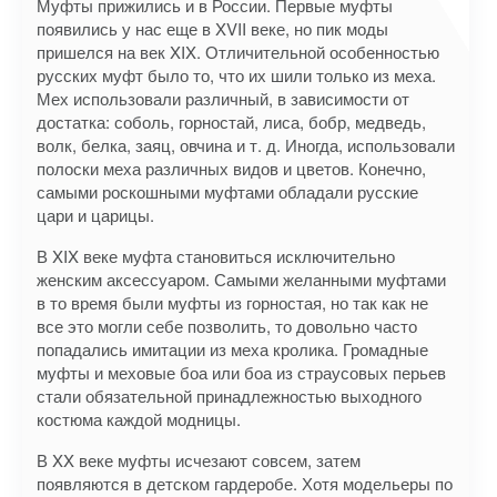
Муфты прижились и в России. Первые муфты
появились у нас еще в XVII веке, но пик моды
пришелся на век XIX. Отличительной особенностью
русских муфт было то, что их шили только из меха.
Мех использовали различный, в зависимости от
достатка: соболь, горностай, лиса, бобр, медведь,
волк, белка, заяц, овчина и т. д. Иногда, использовали
полоски меха различных видов и цветов. Конечно,
самыми роскошными муфтами обладали русские
цари и царицы.
В XIX веке муфта становиться исключительно
женским аксессуаром. Самыми желанными муфтами
в то время были муфты из горностая, но так как не
все это могли себе позволить, то довольно часто
попадались имитации из меха кролика. Громадные
муфты и меховые боа или боа из страусовых перьев
стали обязательной принадлежностью выходного
костюма каждой модницы.
В XX веке муфты исчезают совсем, затем
появляются в детском гардеробе. Хотя модельеры по