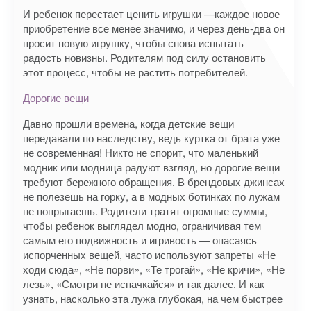
И ребенок перестает ценить игрушки —каждое новое
приобретение все менее значимо, и через день-два он
просит новую игрушку, чтобы снова испытать
радость новизны. Родителям под силу остановить
этот процесс, чтобы не растить потребителей.
Дорогие вещи
Давно прошли времена, когда детские вещи
передавали по наследству, ведь куртка от брата уже
не современная! Никто не спорит, что маленький
модник или модница радуют взгляд, но дорогие вещи
требуют бережного обращения. В брендовых джинсах
не полезешь на горку, а в модных ботинках по лужам
не попрыгаешь. Родители тратят огромные суммы,
чтобы ребенок выглядел модно, ограничивая тем
самым его подвижность и игривость — опасаясь
испорченных вещей, часто используют запреты «Не
ходи сюда», «Не порви», «Те трогай», «Не кричи», «Не
лезь», «Смотри не испачкайся» и так далее. И как
узнать, насколько эта лужа глубокая, на чем быстрее