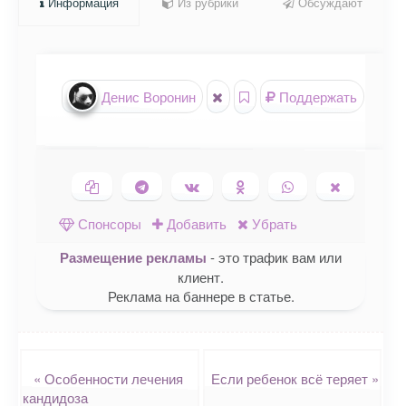
Информация
Из рубрики
Обсуждают
Денис Воронин
Поддержать
Копировать ссылку
Поделиться в Telegram
Поделиться ВКонтакте
Поделиться в
Поделиться в
Поделить
Одноклассниках
WhatsApp
в X (Twitte
Спонсоры
Добавить
Убрать
Размещение рекламы
- это трафик вам или
клиент.
Реклама на баннере в статье.
Навигация
«
Особенности лечения
Если ребенок всё теряет
»
кандидоза