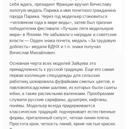
себя ждать, президент Франции вручил Вячеславу
золотую медаль Парижа и имя почетного гражданина
города Парижа. Через год модельер становиться
«человеком года в мире моды», затем был признан
победителем фестиваля «Лучших пяти модельеров
мира» в Японии. Не забывали о наградах и советские
власти — Орден знака почета, медаль «За трудовую
доблесть» медали ВДНХ и т.п. знаки получал
Вячеслав Михайлович.
Основная черта всех моделей Зайцева это
принадлежность к русской традиции. Еще его самая
первая коллекция спецодежды для сельских
работниц шокировала фуфайками смелых цветов, и
павловопосадскими шалями, из которых были сшиты
юбки, а также расписными валенками. Прообразами
служили русские сарафаны, душегреи, кафтаны,
понёвы. Модельер всегда придерживается
классических традиций: подчеркивает естественные
формы, приталенный силуэт, четкая линия плеча.
Простота кроя, четкость линий, яркие чистые краски.