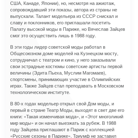
США, Канаде, Японии), но, несмотря на ажиотаж,
сопровождавший эти показы, автора из страны не
выпускали. Талант модельера из СССР снискал и
славу и поклонников, его приглашали посетить
Палату высокой моды в Париже, но Вячеслав Зайцев
смог это осуществить лишь в 1988 году.
В эти годы лидер советской моды работал в
Общесоюзном доме моделей на Кузнецком мосту,
сотрудничал с театром и кино, у него заказывали
свои эстрадные костюмы советские артисты первой
величины (Эдита Пьеха, Муслим Магомаев),
спортсмены, принимающих участие в Олимпийских
играх. Также Зайцев стал преподавать в Московском
технологическом институте.
В 80-х годах модельер открыл свой Дом моды, и
первый в стране Театр Моды, выходят в свет две его
книги: «Такая изменчивая мода», и «Этот многоликий
мир моды» и он начал выезжать за рубеж. В 1988
году Зайцева приглашают в Париж с коллекцией
«Русские сезоны в Париже». Триумф не заставил