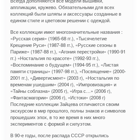
Всегда дополняются все модели вышивки,
аппликации, кружево. Обязательными для всех
коллекций были шляпы и аксессуары созданные в
едином стиле и цветовом решении с одеждой.
Все коллекции имют многозначительные названия :
«Русская серия» (1965-68 гг.), «Тысячелетие
Крещение Руси» (1987-88 гг.), «Русские сезоны в
Париже» (1987-88 гг.), «Агония перестройки» (1990-91
гг.) «Ностальгия по красоте» (1992-93 гг.),
«Воспоминание о будущем» (1994-95 гг.), «Листая
памяти страницы» (1997-98 гг.), «Посвящение» (2000-
2001 гг.), «Дивертисмент» (2003 г), «Ностальгия по
временам ушедшим» (2004 г), «Импровизация» и
«Тайны соблазна» (2005 г), «Игра с…» (2006 г),
«Фантасмагории» (2006 г), «Истоки» (2008 г)
Последние коллекции Зайцева отличаются своим
экскурсом в мир прошлого, полны знаков и символов
прошедших эпох, в то же время в них много
экспериментов с формой и силуэтом.
В 90-е годы, после распада СССР открылись