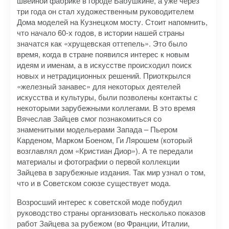
швейной фабрике в городе Бабушкине, а уже через
три года он стал художественным руководителем
Дома моделей на Кузнецком мосту. Стоит напомнить,
что начало 60-х годов, в истории нашей страны
значатся как «хрущевская оттепель». Это было
время, когда в стране появился интерес к новым
идеям и именам, а в искусстве происходил поиск
новых и нетрадиционных решений. Приоткрылся
«железный занавес» для некоторых деятелей
искусства и культуры, были позволены контакты с
некоторыми зарубежными коллегами. В это время
Вячеслав Зайцев смог познакомиться со
знаменитыми модельерами Запада – Пьером
Карденом, Марком Боеном, Ги Лярошем (который
возглавлял дом «Кристиан Диор»). А те передали
материалы и фотографии о первой коллекции
Зайцева в зарубежные издания. Так мир узнал о том,
что и в Советском союзе существует мода.
Возросший интерес к советской моде побудил
руководство страны организовать несколько показов
работ Зайцева за рубежом (во Франции, Италии,