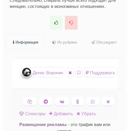
женщин, состоящих в моногамных отношениях.
Информация
Из рубрики
Обсуждают
Денис Воронин
Поддержать
Копировать ссылку
Поделиться в Telegram
Поделиться ВКонтакте
Поделиться в
Поделиться в
Поделить
Одноклассниках
WhatsApp
в X (Twitte
Спонсоры
Добавить
Убрать
Размещение рекламы
- это трафик вам или
клиент.