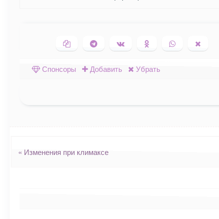
Копировать ссылку
Поделиться в Telegram
Поделиться ВКонтакте
Поделиться в Одно
Поделиться 
Подел
Спонсоры
Добавить
Убрать
Навигация
«
Изменения при климаксе