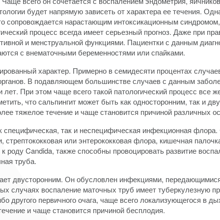
. Чаще всего он сочетается с воспалением эндометрия, яичнико
тологии будет напрямую зависеть от характера ее течения. Од
 что сопровождается нарастающим интоксикационным синдромом,
гический процесс всегда имеет серьезный прогноз. Даже при пр
тивной и менструальной функциями. Пациентки с данным диагн
аются с внематочными беременностями или спайками.
лированный характер. Примерно в семидесяти процентах случаев
органов. В подавляющем большинстве случаев с данным забол
лет. При этом чаще всего такой патологический процесс все ж
етить, что сальпингит может быть как односторонним, так и дв
олее тяжелое течение и чаще становится причиной различных о
ак специфическая, так и неспецифическая инфекционная флора
 стрептококковая или энтерококковая флора, кишечная палочка
 к роду Candida, также способны провоцировать развитие воспа
ная труба.
ает двусторонним. Он обусловлен инфекциями, передающимися
орых случаях воспаление маточных труб имеет туберкулезную пр
ибо другого первичного очага, чаще всего локализующегося в д
течение и чаще становится причиной бесплодия.