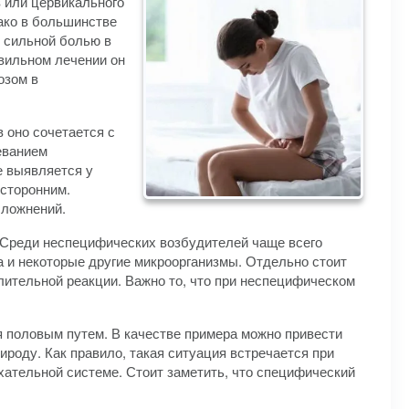
в или цервикального
нако в большинстве
 сильной болью в
авильном лечении он
озом в
 оно сочетается с
еванием
е выявляется у
усторонним.
сложнений.
. Среди неспецифических возбудителей чаще всего
 и некоторые другие микроорганизмы. Отдельно стоит
лительной реакции. Важно то, что при неспецифическом
 половым путем. В качестве примера можно привести
ироду. Как правило, такая ситуация встречается при
ыхательной системе. Стоит заметить, что специфический