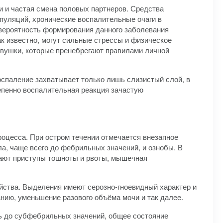
и и частая смена половых партнеров. Средства
пуляций, хронические воспалительные очаги в
 вероятность формирования данного заболевания
 известно, могут сильные стрессы и физическое
евушки, которые пренебрегают правилами личной
спаление захватывает только лишь слизистый слой, в
епенно воспалительная реакция зачастую
роцесса. При остром течении отмечается внезапное
, чаще всего до фебрильных значений, и ознобы. В
кают приступы тошноты и рвоты, мышечная
ойства. Выделения имеют серозно-гноевидный характер и
нию, уменьшение разового объёма мочи и так далее.
ь до субфебрильных значений, общее состояние