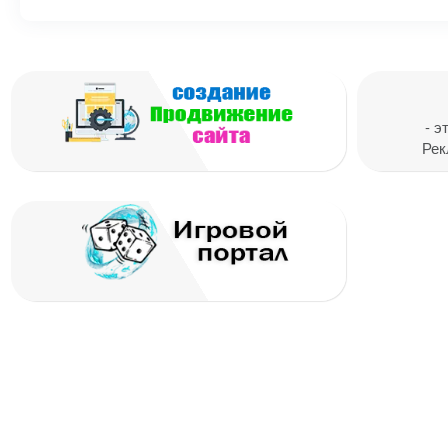
Ваш адрес email не будет опубликован.
Обязат
- э
Комментарий
Рек
Имя
*