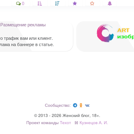
0
Размещение рекламы
ельные поля помечены
*
то трафик вам или клиент.
лама на баннере в статье.
Сообщество:
Email
*
© 2013 - 2026 Женский блог, 18+.
Проект команды
Техот
𝌴
Кузнецов А. И.