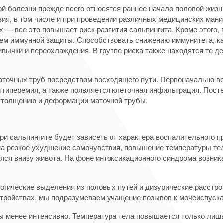
й болезни прежде всего относятся раннее начало половой жизн
ия, в том числе и при проведении различных медицинских мани
 — все это повышает риск развития сальпингита. Кроме этого,
м иммунной защиты. Способствовать снижению иммунитета, как
вычки и переохлаждения. В группе риска также находятся те д
аточных труб посредством восходящего пути. Первоначально во
 гиперемия, а также появляется клеточная инфильтрация. Пост
 утолщению и деформации маточной трубы.
при сальпингите будет зависеть от характера воспалительного п
 резкое ухудшение самочувствия, повышение температуры тела
яся внизу живота. На фоне интоксикационного синдрома возни
логические выделения из половых путей и дизурические расстр
стройствах, мы подразумеваем учащение позывов к мочеиспуска
ы менее интенсивно. Температура тела повышается только лиш