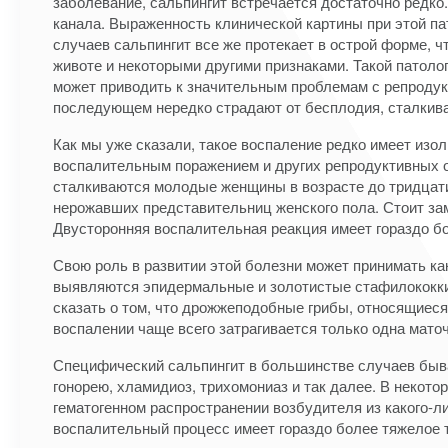
заболевание, сальпингит встречается достаточно редко
канала. Выраженность клинической картины при этой па
случаев сальпингит все же протекает в острой форме,
животе и некоторыми другими признаками. Такой патоло
может приводить к значительным проблемам с репродук
последующем нередко страдают от бесплодия, сталкив
Как мы уже сказали, такое воспаление редко имеет изо
воспалительным поражением и других репродуктивных 
сталкиваются молодые женщины в возрасте до тридцати 
нерожавших представительниц женского пола. Стоит зам
Двусторонняя воспалительная реакция имеет гораздо б
Свою роль в развитии этой болезни может принимать к
выявляются эпидермальные и золотистые стафилококки,
сказать о том, что дрожжеподобные грибы, относящиеся
воспалении чаще всего затрагивается только одна маточ
Специфический сальпингит в большинстве случаев быв
гонорею, хламидиоз, трихомониаз и так далее. В некот
гематогенном распространении возбудителя из какого-л
воспалительный процесс имеет гораздо более тяжелое 