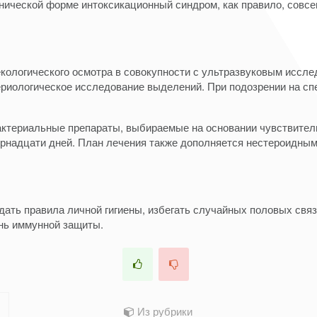
онической форме интоксикационный синдром, как правило, совс
кологического осмотра в совокупности с ультразвуковым иссле
териологическое исследование выделений. При подозрении на 
бактериальные препараты, выбираемые на основании чувствите
ырнадцати дней. План лечения также дополняется нестероидны
дать правила личной гигиены, избегать случайных половых свя
ень иммунной защиты.
Из рубрики