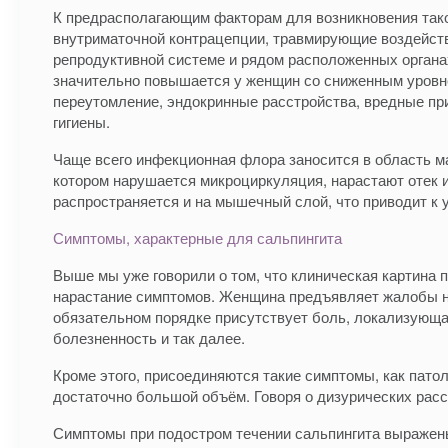
К предрасполагающим факторам для возникновения тако
внутриматочной контрацепции, травмирующие воздейств
репродуктивной системе и рядом расположенных органах
значительно повышается у женщин со сниженным уровне
переутомление, эндокринные расстройства, вредные при
гигиены.
Чаще всего инфекционная флора заносится в область м
котором нарушается микроциркуляция, нарастают отек и
распространяется и на мышечный слой, что приводит к
Симптомы, характерные для сальпингита
Выше мы уже говорили о том, что клиническая картина 
нарастание симптомов. Женщина предъявляет жалобы на
обязательном порядке присутствует боль, локализующа
болезненность и так далее.
Кроме этого, присоединяются такие симптомы, как пато
достаточно большой объём. Говоря о дизурических рас
Симптомы при подостром течении сальпингита выражен