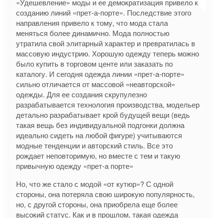
«Удешевление» моды и ее демократизация привело к
созданию линий «прет-а-порте». Последствие этого
направления привело к тому, что мода стала
меняться более динамично. Мода полностью
утратила свой элитарный характер и превратилась в
массовую индустрию. Хорошую одежду теперь можно
было купить в торговом центе или заказать по
каталогу. И сегодня одежда линии «прет-а-порте»
сильно отличается от массовой «неавторской»
одежды. Для ее создания скрупулезно
разрабатывается технология производства, модельер
детально разрабатывает крой будущей вещи (ведь
такая вещь без индивидуальной подгонки должна
идеально сидеть на любой фигуре) учитываются
модные тенденции и авторский стиль. Все это
рождает неповторимую, но вместе с тем и такую
привычную одежду «прет-а порте»
Но, что же стало с модой «от кутюр»? С одной
стороны, она потеряла свою широкую популярность,
но, с другой стороны, она приобрела еще более
высокий статус. Как и в прошлом, такая одежда