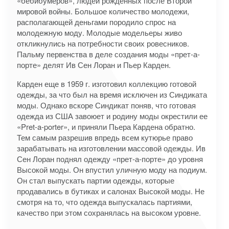
«бебибумеров», людей рожденных после Второй
мировой войны. Большое количество молодежи,
располагающей деньгами породило спрос на
молодежную моду. Молодые модельеры живо
откликнулись на потребности своих ровесников.
Пальму первенства в деле создания моды «прет-а-
порте» делят Ив Сен Лоран и Пьер Карден.
Карден еще в 1959 г. изготовил коллекцию готовой
одежды, за что был на время исключен из Синдиката
моды. Однако вскоре Синдикат поняв, что готовая
одежда из США завоюет и родину моды окрестили ее
«Pret-a-porter», и приняли Пьера Кардена обратно.
Тем самым разрешив впредь всем кутюрье право
зарабатывать на изготовлении массовой одежды. Ив
Сен Лоран поднял одежду «прет-а-порте» до уровня
Высокой моды. Он впустил уличную моду на подиум.
Он стал выпускать партии одежды, которые
продавались в бутиках и салонах Высокой моды. Не
смотря на то, что одежда выпускалась партиями,
качество при этом сохранялась на высоком уровне.