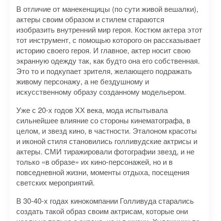
В отличие от манекенщицы (по сути живой вешалки),
актеры своим образом и стилем стараются
изобразить внутренний мир героя. Костюм актера этот
тот инструмент, с помощью которого он рассказывает
историю своего героя. И главное, актер носит свою
экранную одежду так, как будто она его собственная.
Это то и подкупает зрителя, желающего подражать
живому персонажу, а не бездушному и
искусственному образу созданному модельером.
Уже с 20-х годов ХХ века, мода испытывала
сильнейшее влияние со стороны кинематографа, в
целом, и звезд кино, в частности. Эталоном красоты
и иконой стиля становились голливудские актрисы и
актеры. СМИ тиражировали фотографии звезд, и не
только «в образе» их кино-персонажей, но и в
повседневной жизни, моменты отдыха, посещения
светских мероприятий.
В 30-40-х годах кинокомпании Голливуда старались
создать такой образ своим актрисам, которые они