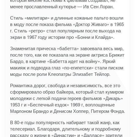
менее прославленный кутюрье — Ив Сен Лоран.
Стиль «милитари» и длинные кожаные пальто вошли
в моду после показа фильма «Доктор Живаго» в 1965
г. Стиль «ретро» стал популярным после выхода на
экран в 1967 году истории про «Бонни и Клайда».
Знаменитая прическа «бабетта» завоевала весь мир,
после того, как ее показала на экране актриса Брижит
Бардо, в картине «Бабетта идет на войну». Яркий
макияж и подводка глаз «по-египетски» стали писком
моды после роли Клеопатры Элизабет Тейлор.
Романтика дорог, свобода и независимость, все это
сформировало образ байкера, который стал кумиром
молодежи с легкой подачи героев фильмов «Дикарь»
1953 г и «Беспечный ездок» 1969 г, воплощенные
Марлоном Брандо и Денисом Хоппер, Питером Фонда.
В 80-е годы популярность набирает такой жанр, как
телесериал. Благодаря, длительному и подробному
рассказу о жизни в «Династии» и «Далласе» зрители