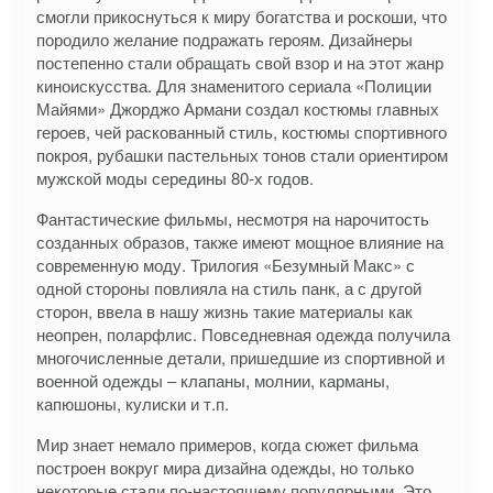
смогли прикоснуться к миру богатства и роскоши, что
породило желание подражать героям. Дизайнеры
постепенно стали обращать свой взор и на этот жанр
киноискусства. Для знаменитого сериала «Полиции
Майями» Джорджо Армани создал костюмы главных
героев, чей раскованный стиль, костюмы спортивного
покроя, рубашки пастельных тонов стали ориентиром
мужской моды середины 80-х годов.
Фантастические фильмы, несмотря на нарочитость
созданных образов, также имеют мощное влияние на
современную моду. Трилогия «Безумный Макс» с
одной стороны повлияла на стиль панк, а с другой
сторон, ввела в нашу жизнь такие материалы как
неопрен, поларфлис. Повседневная одежда получила
многочисленные детали, пришедшие из спортивной и
военной одежды – клапаны, молнии, карманы,
капюшоны, кулиски и т.п.
Мир знает немало примеров, когда сюжет фильма
построен вокруг мира дизайна одежды, но только
некоторые стали по-настоящему популярными. Это