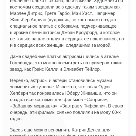
несли не только с экрана, но и в жизни. Художники по
костюмам создавали всю одежду таким звездам как
Марлен Дитрих, Грета Гарбо, Мэй Уэст. Например,
Жильбер Адриан (художник, по костюмам) создал
специальное платье с оборками, подчеркивающее
широкие плечи актрисы Джоан Кроуфорд, и которое
не только нашло отклик в сердцах ее поклонников, но
и в сердцах всех женщин, следящими за модой.
Даже свадебные платья актрисам шились в ателье
Голливуда, это можно посмотреть на примерах таких
звезд, как Грейс Келли и Элизабет Тейлор.
Нередко, актрисы и актеры становились музами
знаменитых кутюрье. Известно, что юная Одри
Хепберн так понравилась Юберу Живанши, что он
создал все костюмы для фильмов «Сабрина»,
«Забавная мордашка», «Завтрак у Тиффани». В свою
очередь, эти фильмы сильно повлияли на моду 60-х
годов.
Здесь еще можно вспомнить Катрин Денев, для
которой многие костюмы к фильмам создавал, не